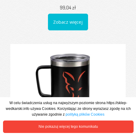
99,04 zł
Zobacz więcej
W celu świadczenia usług na najwyższym poziomie strona https://sklep-
wedkarski.info używa Cookies. Korzystając ze strony wyrażasz zgodę na ich
używanie zgodnie z
polityką plików Cookies
KUBEK TERMICZNY STAINLESS THERMAL MUG FOX Pokrywka
Nie pokazuj więcej tego komunikatu