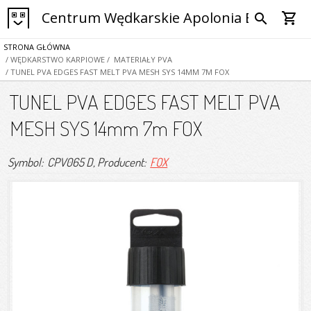
Centrum Wędkarskie Apolonia Bytom
shopping_cart
search
STRONA GŁÓWNA
/ WĘDKARSTWO KARPIOWE
/ MATERIAŁY PVA
/ TUNEL PVA EDGES FAST MELT PVA MESH SYS 14MM 7M FOX
TUNEL PVA EDGES FAST MELT PVA
MESH SYS 14mm 7m FOX
Symbol: CPV065 D
, Producent:
FOX