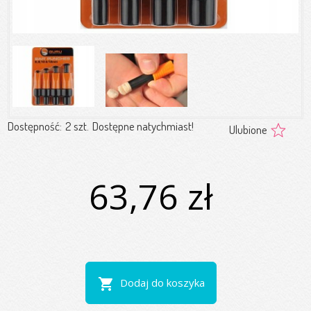
Dostępność:
2 szt.
Dostępne natychmiast!
Ulubione
63,76 zł
shopping_cart
Dodaj do koszyka