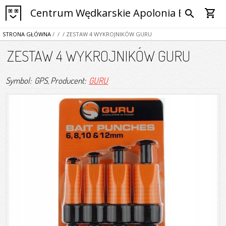
Centrum Wędkarskie Apolonia Bytom
shopping_cart
search
STRONA GŁÓWNA
/
/
/ ZESTAW 4 WYKROJNIKÓW GURU
ZESTAW 4 WYKROJNIKÓW GURU
Symbol: GPS
, Producent:
GURU