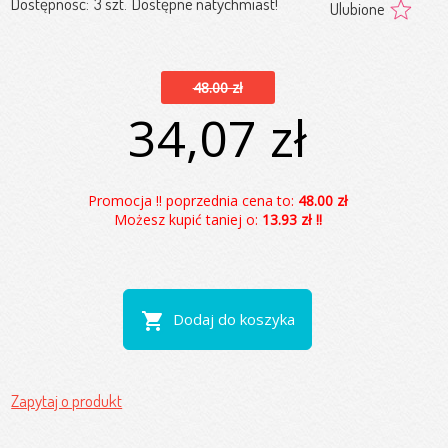
Dostępność:
3 szt.
Dostępne natychmiast!
Ulubione
48.00 zł
34,07 zł
Promocja !! poprzednia cena to:
48.00 zł
Możesz kupić taniej o:
13.93 zł !!
shopping_cart
Dodaj do koszyka
Zapytaj o produkt