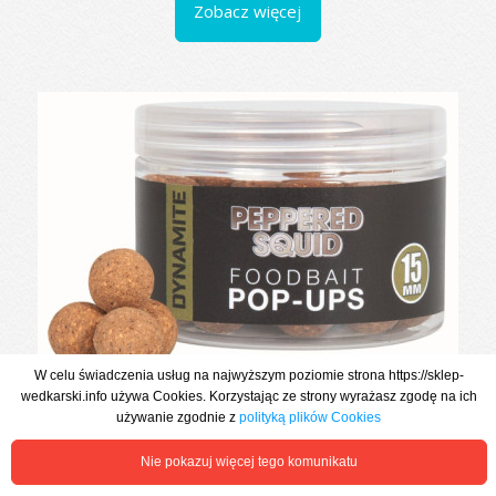
Zobacz więcej
W celu świadczenia usług na najwyższym poziomie strona https://sklep-
KULKI POP UP DYNAMITE BAITS 15mm PEPPERED FRUIT
wedkarski.info używa Cookies. Korzystając ze strony wyrażasz zgodę na ich
używanie zgodnie z
polityką plików Cookies
25,97 zł
Nie pokazuj więcej tego komunikatu