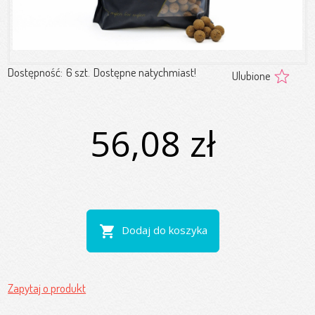
Dostępność:
6 szt.
Dostępne natychmiast!
Ulubione
56,08 zł
shopping_cart
Dodaj do koszyka
Zapytaj o produkt