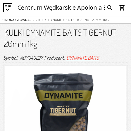
Centrum Wędkarskie Apolonia Bytom
shopping_cart
search
STRONA GŁÓWNA
/
/
/ KULKI DYNAMITE BAITS TIGERNUT 20MM 1KG
KULKI DYNAMITE BAITS TIGERNUT
20mm 1kg
Symbol: ADY040227
, Producent:
DYNAMITE BAITS