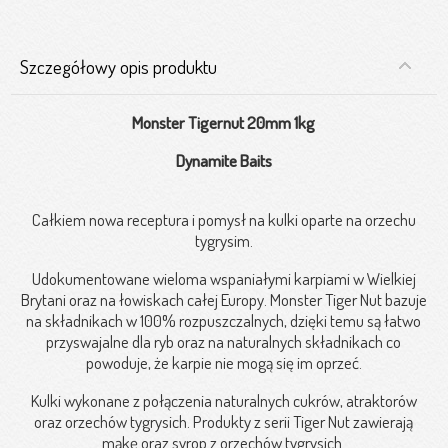
Szczegółowy opis produktu
Monster Tigernut 20mm 1kg
Dynamite Baits
Całkiem nowa receptura i pomysł na kulki oparte na orzechu
tygrysim.
Udokumentowane wieloma wspaniałymi karpiami w Wielkiej
Brytani oraz na łowiskach całej Europy. Monster Tiger Nut bazuje
na składnikach w 100% rozpuszczalnych, dzięki temu są łatwo
przyswajalne dla ryb oraz na naturalnych składnikach co
powoduje, że karpie nie mogą się im oprzeć.
Kulki wykonane z połączenia naturalnych cukrów, atraktorów
oraz orzechów tygrysich. Produkty z serii Tiger Nut zawierają
mąkę oraz syrop z orzechów tygrysich.