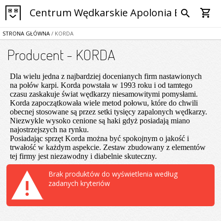
Centrum Wędkarskie Apolonia Bytom
shopping_cart
search
STRONA GŁÓWNA
/ KORDA
Producent - KORDA
Dla wielu jedna z najbardziej docenianych firm nastawionych
na połów karpi. Korda powstała w 1993 roku i od tamtego
czasu zaskakuje świat wędkarzy niesamowitymi pomysłami.
Korda zapoczątkowała wiele metod połowu, które do chwili
obecnej stosowane są przez setki tysięcy zapalonych wędkarzy.
Niezwykle wysoko cenione są haki gdyż posiadają miano
najostrzejszych na rynku.
Posiadając sprzęt Korda można być spokojnym o jakość i
trwałość w każdym aspekcie. Zestaw zbudowany z elementów
tej firmy jest niezawodny i diabelnie skuteczny.
Brak produktów do wyświetlenia według
zadanych kryteriów