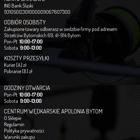
ING Bank Śląski
93105012301000009067607300
ODBIÓR OSOBISTY
Zakupione towary odbierasz w siedzibie firmy pod adresem:
Strzelców Bytomskich 69, 41-914 Bytom
Pon-Pt
10:00-17:00
Sobota
9:00-13:00
KOSZTY PRZESYŁKI
Kurier [A] zł
Pobranie [B] zł
GODZINY OTWARCIA
Pon-Pt
10:00-17:00
Sobota
9:00-13:00
CENTRUM WĘDKARSKIE APOLONIA BYTOM
O Sklepie
Regulamin
Polityka prywatności
Warunki zakupu