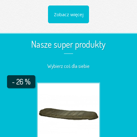
Zobacz więcej
Nasze super produkty
Wybierz coś dla siebie
- 26 %