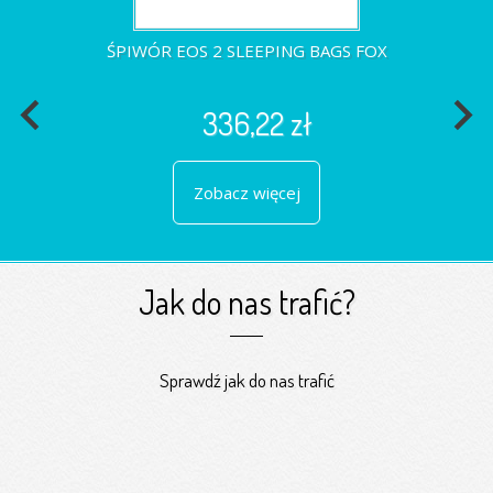
ŚPIWÓR EOS 2 SLEEPING BAGS FOX
navigate_before
navigate_next
336,22 zł
Zobacz więcej
Jak do nas trafić?
Sprawdź jak do nas trafić