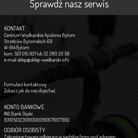
Sprawdź nasz serwis
KONTAKT
Centrum Wędkarskie Apolonia Bytom
Strzelców Bytomskich 69
41-914 Bytom
kom. 501 015 921 lub 32 280 20 58
e-mail
sklep@sklep-wedkarski.info
Formularz kontaktowy
Zobacz jak do nas dojechać
KONTO BANKOWE
ING Bank Śląski
93105012301000009067607300
ODBIÓR OSOBISTY
Zakupione towary odbierasz w siedzibie firmy pod adresem: