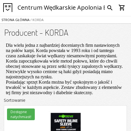
Centrum Wędkarskie Apolonia Bytom
shopping_cart
search
STRONA GŁÓWNA
/ KORDA
Producent - KORDA
Dla wielu jedna z najbardziej docenianych firm nastawionych
na połów karpi. Korda powstała w 1993 roku i od tamtego
czasu zaskakuje świat wędkarzy niesamowitymi pomysłami.
Korda zapoczątkowała wiele metod połowu, które do chwili
obecnej stosowane są przez setki tysięcy zapalonych wędkarzy.
Niezwykle wysoko cenione są haki gdyż posiadają miano
najostrzejszych na rynku.
Posiadając sprzęt Korda można być spokojnym o jakość i
trwałość w każdym aspekcie. Zestaw zbudowany z elementów
tej firmy jest niezawodny i diabelnie skuteczny.
Sortowanie
Dostępne
natychmiast!