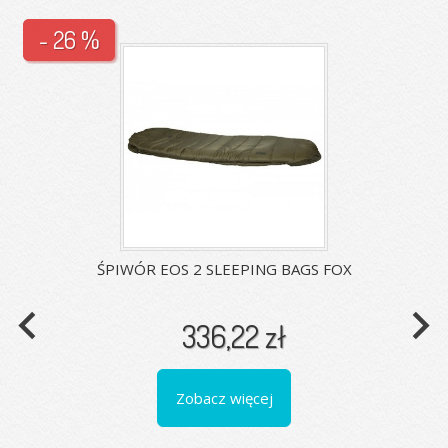
- 26 %
ŚPIWÓR EOS 2 SLEEPING BAGS FOX
navigate_before
navigate_next
336,22 zł
Zobacz więcej