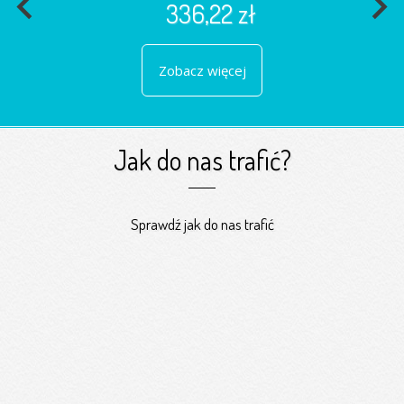
navigate_before
navigate_next
336,22 zł
Zobacz więcej
Jak do nas trafić?
Sprawdź jak do nas trafić