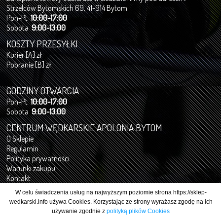
Strzelców Bytomskich 69, 41-914 Bytom
Pon-Pt
10:00-17:00
Sobota
9:00-13:00
KOSZTY PRZESYŁKI
Kurier [A] zł
Pobranie [B] zł
GODZINY OTWARCIA
Pon-Pt
10:00-17:00
Sobota
9:00-13:00
CENTRUM WĘDKARSKIE APOLONIA BYTOM
O Sklepie
Regulamin
Polityka prywatności
Warunki zakupu
Kontakt
Formularz odstąpienia od umowy
W celu świadczenia usług na najwyższym poziomie strona https://sklep-
wedkarski.info używa Cookies. Korzystając ze strony wyrażasz zgodę na ich
używanie zgodnie z
polityką plików Cookies
Copyright@QShop.com.pl
2005 - 2024 - All rights reserved.