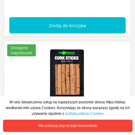
Dodaj do koszyka
Dostępne
natychmiast!
W celu świadczenia usług na najwyższym poziomie strona https://sklep-
wedkarski.info używa Cookies. Korzystając ze strony wyrażasz zgodę na ich
28,66 zł
używanie zgodnie z
polityką plików Cookies
KOREK 6mm CORK STICK 10 sztuk KORDA
Nie pokazuj więcej tego komunikatu