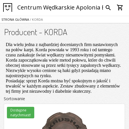
Centrum Wędkarskie Apolonia Bytom
shopping_cart
search
STRONA GŁÓWNA
/ KORDA
Producent - KORDA
Dla wielu jedna z najbardziej docenianych firm nastawionych
na połów karpi. Korda powstała w 1993 roku i od tamtego
czasu zaskakuje świat wędkarzy niesamowitymi pomysłami.
Korda zapoczątkowała wiele metod połowu, które do chwili
obecnej stosowane są przez setki tysięcy zapalonych wędkarzy.
Niezwykle wysoko cenione są haki gdyż posiadają miano
najostrzejszych na rynku.
Posiadając sprzęt Korda można być spokojnym o jakość i
trwałość w każdym aspekcie. Zestaw zbudowany z elementów
tej firmy jest niezawodny i diabelnie skuteczny.
Sortowanie
Dostępne
natychmiast!