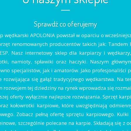
Sprawdź co oferujemy
lep wędkarski APOLONIA powstał w oparciu o wcześniejs
przęt renomowanych producentów takich jak: Tandem Bai
, ESP. Nasz internetowy sklep dla karpiarzy i wędkarz
tki, namioty, spławiki oraz haczyki. Naszym głównym
no specjalistów, jak i amatorów. Jako profesjonaliści
 rozwijająca się gałąź tradycyjnego wędkarstwa. Na tere
 rozwojem tej dziedziny na rynek wprowadza się rozmait
ej oferty wyłącznie najlepsze rozwiązania. Sprzęt kar
raz kołowrotki karpiowe, które uwzględniają odmienn
iowego. Zobacz pełną ofertę sprzętu karpiowego. Kulki
einowe, szczególnie polecane na karpie. Składają się z