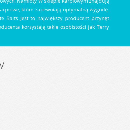
inowych. Namioty W sklepie karpiowym znajdują
arpiowe, które zapewniają optymalną wygodę.
 Baits Jest to największy producent przynęt
ducenta korzystają takie osobistości jak Terry
w