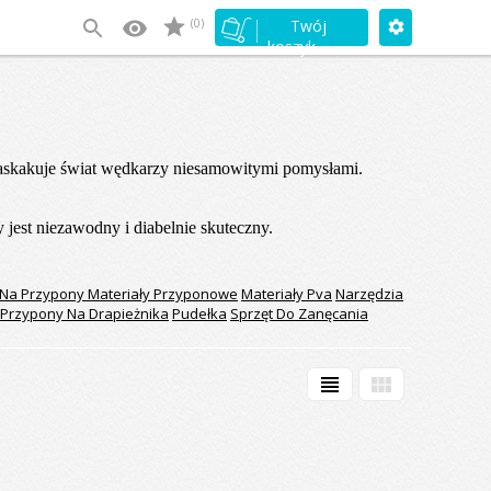
(0)
Twój
koszyk
 zaskakuje świat wędkarzy niesamowitymi pomysłami.
jest niezawodny i diabelnie skuteczny.
 Na Przypony
Materiały Przyponowe
Materiały Pva
Narzędzia
Przypony Na Drapieżnika
Pudełka
Sprzęt Do Zanęcania
view_headline
view_module