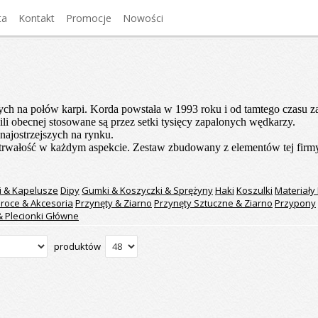
ta
Kontakt
Promocje
Nowości
onych na połów karpi. Korda powstała w 1993 roku i od tamtego czasu
i obecnej stosowane są przez setki tysięcy zapalonych wędkarzy.
ajostrzejszych na rynku.
trwałość w każdym aspekcie. Zestaw zbudowany z elementów tej firmy 
i & Kapelusze
Dipy
Gumki & Koszyczki & Sprężyny
Haki
Koszulki
Materiały
roce & Akcesoria
Przynęty & Ziarno
Przynęty Sztuczne & Ziarno
Przypony
 & Plecionki Główne
produktów