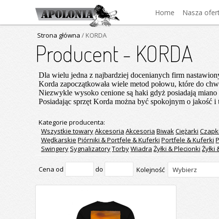
Home
Nasza ofer
Strona główna
/ KORDA
Producent - KORDA
Dla wielu jedna z najbardziej docenianych firm nastawi
Korda zapoczątkowała wiele metod połowu, które do chwil
Niezwykle wysoko cenione są haki gdyż posiadają miano n
Posiadając sprzęt Korda można być spokojnym o jakość i 
Kategorie producenta:
Wszystkie towary
Akcesoria
Akcesoria
Biwak
Ciężarki
Czapk
Wędkarskie
Piórniki & Portfele & Kuferki
Portfele & Kuferki
P
Swingery
Sygnalizatory
Torby
Wiadra
Żyłki & Plecionki
Żyłki
Cena od
do
Kolejność