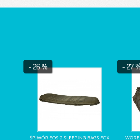
- 26 %
- 27 
ŚPIWÓR EOS 2 SLEEPING BAGS FOX
WOREK