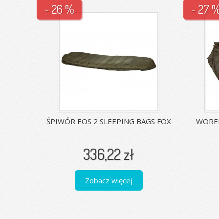
- 26 %
- 27 
ŚPIWÓR EOS 2 SLEEPING BAGS FOX
WOREK
336,22 zł
Zobacz więcej