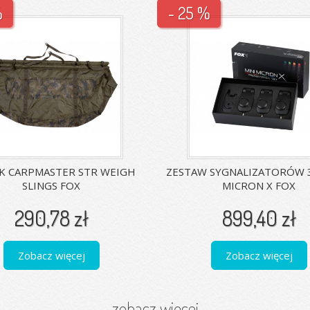
%
- 25 %
 CARPMASTER STR WEIGH
ZESTAW SYGNALIZATORÓW 3
SLINGS FOX
MICRON X FOX
290,78 zł
899,40 zł
Zobacz więcej
Zobacz więcej
zobacz więcej