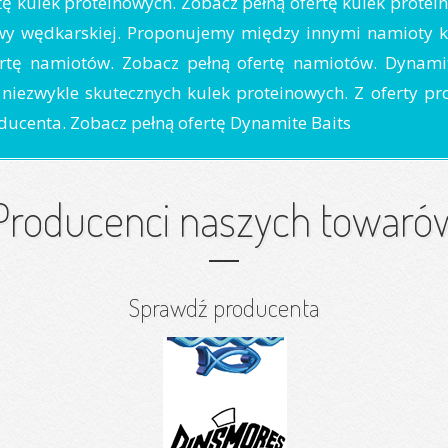
tę kulek proteinowych. Zobacz pełną ofertę kulek prote
awy wędkarskiej. Proponujemy między innymi namioty k
rtę namiotów. Zobacz pełną ofertę namiotów. Dynamite
niezwykle skutecznych kulek proteinowych. Z oferty pro
oducenta. Zobacz pełną ofertę Dynamite Baits
Producenci naszych towaró
Sprawdź producenta