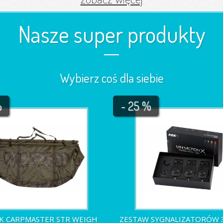
Nasze super produkty
Wybierz coś dla siebie
%
- 25 %
 CARPMASTER STR WEIGH
ZESTAW SYGNALIZATORÓW 3