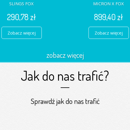
SLINGS FOX
MICRON X FOX
290,78 zł
899,40 zł
Zobacz więcej
Zobacz więcej
zobacz więcej
Jak do nas trafić?
Sprawdź jak do nas trafić