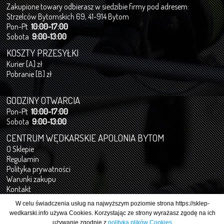
Zakupione towary odbierasz w siedzibie firmy pod adresem:
Strzelców Bytomskich 69, 41-914 Bytom
Pon-Pt
10:00-17:00
Sobota
9:00-13:00
KOSZTY PRZESYŁKI
Kurier [A] zł
Pobranie [B] zł
GODZINY OTWARCIA
Pon-Pt
10:00-17:00
Sobota
9:00-13:00
CENTRUM WĘDKARSKIE APOLONIA BYTOM
O Sklepie
Regulamin
Polityka prywatności
Warunki zakupu
Kontakt
Formularz odstąpienia od umowy
W celu świadczenia usług na najwyższym poziomie strona https://sklep-
wedkarski.info używa Cookies. Korzystając ze strony wyrażasz zgodę na ich
używanie zgodnie z
polityką plików Cookies