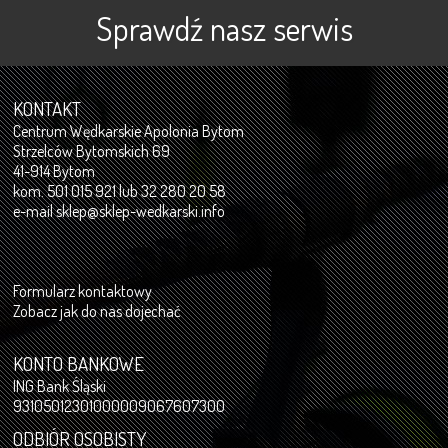
Sprawdź nasz serwis
KONTAKT
Centrum Wędkarskie Apolonia Bytom
Strzelców Bytomskich 69
41-914 Bytom
kom. 501 015 921 lub 32 280 20 58
e-mail
sklep@sklep-wedkarski.info
Formularz kontaktowy
Zobacz jak do nas dojechać
KONTO BANKOWE
ING Bank Śląski
93105012301000009067607300
ODBIÓR OSOBISTY