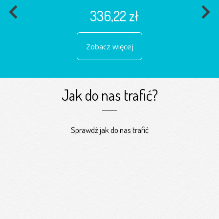
navigate_before
navigate_next
336,22 zł
Zobacz więcej
Jak do nas trafić?
Sprawdź jak do nas trafić