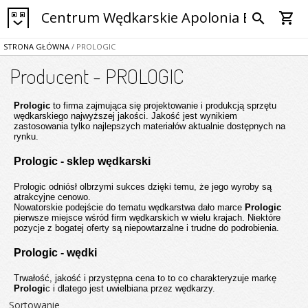
Centrum Wędkarskie Apolonia Bytom
shopping_cart
search
STRONA GŁÓWNA
/ PROLOGIC
Producent - PROLOGIC
Prologic
to firma zajmująca się projektowanie i produkcją sprzętu
wędkarskiego najwyższej jakości. Jakość jest wynikiem
zastosowania tylko najlepszych materiałów aktualnie dostępnych na
rynku.
Prologic - sklep wędkarski
Prologic odniósł olbrzymi sukces dzięki temu, że jego wyroby są
atrakcyjne cenowo.
Nowatorskie podejście do tematu wędkarstwa dało marce
Prologic
pierwsze miejsce wśród firm wędkarskich w wielu krajach. Niektóre
pozycje z bogatej oferty są niepowtarzalne i trudne do podrobienia.
Prologic - wędki
Trwałość, jakość i przystępna cena to to co charakteryzuje markę
Prologi
c i dlatego jest uwielbiana przez wędkarzy.
Sortowanie