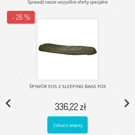
Sprawdź nasze wszystkie oferty specjalne
- 26 %
ŚPIWÓR EOS 2 SLEEPING BAGS FOX
navigate_before
navigate_next
336,22 zł
Zobacz więcej