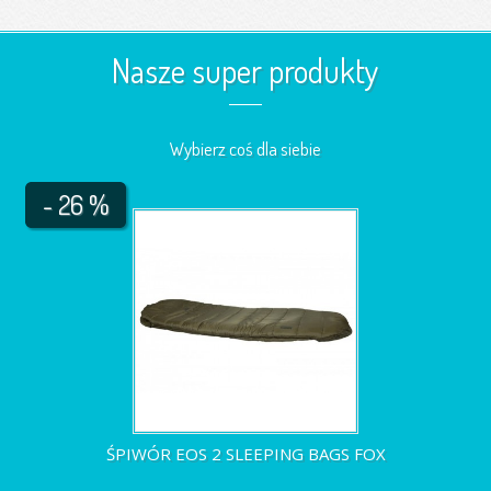
Nasze super produkty
Wybierz coś dla siebie
- 26 %
ŚPIWÓR EOS 2 SLEEPING BAGS FOX